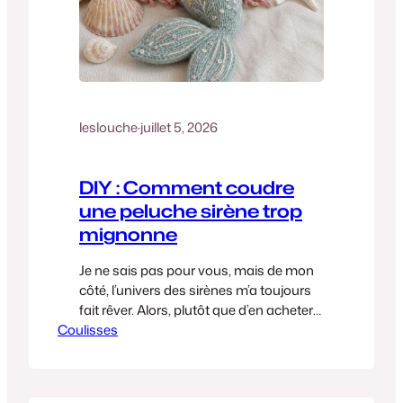
leslouche
·
juillet 5, 2026
DIY : Comment coudre
une peluche sirène trop
mignonne
Je ne sais pas pour vous, mais de mon
côté, l’univers des sirènes m’a toujours
fait rêver. Alors, plutôt que d’en acheter
Coulisses
une toute faite dans le commerce, je me
suis dit : pourquoi ne pas la fabriquer
nous-mêmes ? C’est le genre de projet
parfait pour un après-midi cocooning.