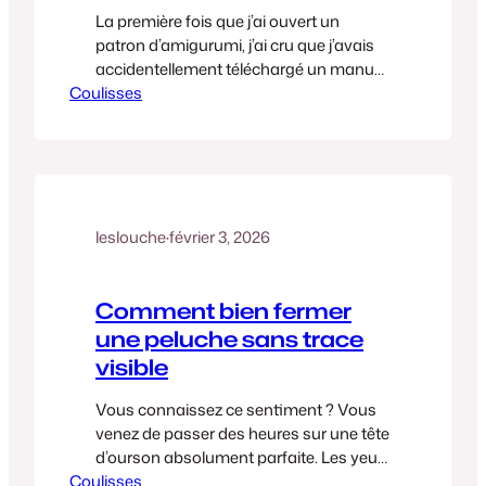
La première fois que j’ai ouvert un
patron d’amigurumi, j’ai cru que j’avais
accidentellement téléchargé un manuel
Coulisses
de cryptographie de la CIA
Entre les
abréviations mystérieuses, les
parenthèses dans tous les sens et les
chiffres qui popent de nulle part… j’ai
refermé le PDF, posé mon crochet, et je
suis allée me faire un…
leslouche
·
février 3, 2026
Comment bien fermer
une peluche sans trace
visible
Vous connaissez ce sentiment ? Vous
venez de passer des heures sur une tête
d’ourson absolument parfaite. Les yeux
Coulisses
sont droits, le museau est trop mimi… et