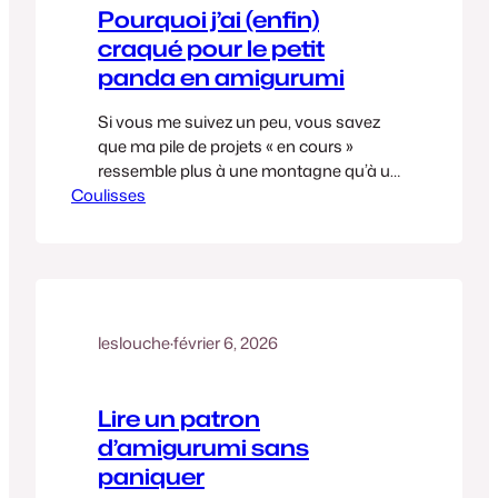
Pourquoi j’ai (enfin)
craqué pour le petit
panda en amigurumi
Si vous me suivez un peu, vous savez
que ma pile de projets « en cours »
ressemble plus à une montagne qu’à un
Coulisses
petit panier. Mais cette semaine, j’ai eu
une envie irrésistible de douceur. Entre
deux machines et le boulot, j’ai sorti
mon coton noir et blanc pour donner vie
à ce petit panda qui…
leslouche
·
février 6, 2026
Lire un patron
d’amigurumi sans
paniquer