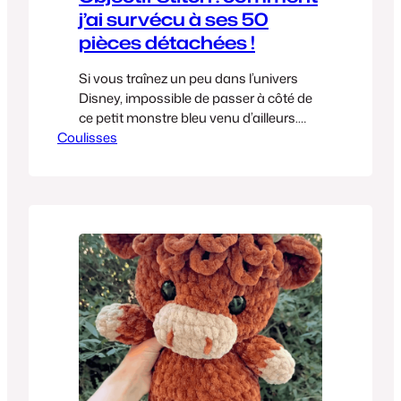
j’ai survécu à ses 50
pièces détachées !
Si vous traînez un peu dans l’univers
Disney, impossible de passer à côté de
ce petit monstre bleu venu d’ailleurs.
Coulisses
Entre deux projets plus « sages », j’ai eu
une envie folle de ramener un peu
d’Hawaï dans mon salon. Verdict ? C’est
un projet technique, un peu minutieux,
mais alors… quel bonheur quand on voit
ses…