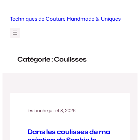
Aller
au
Techniques de Couture Handmade & Uniques
contenu
Catégorie :
Coulisses
leslouche
·
juillet 8, 2026
Dans les coulisses de ma
création de Sophie la