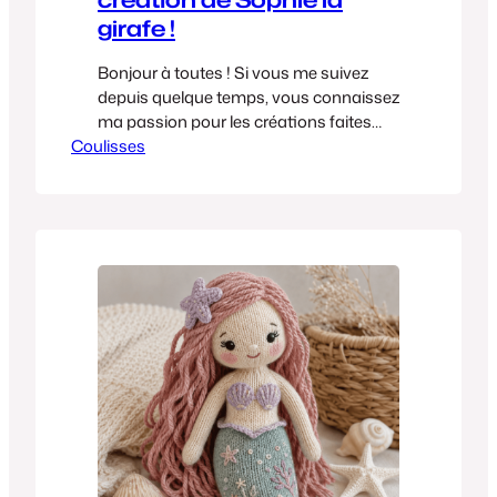
girafe !
Bonjour à toutes ! Si vous me suivez
depuis quelque temps, vous connaissez
ma passion pour les créations faites
Coulisses
main et les objets qui ont une âme.
Aujourd’hui, je suis tellement heureuse
de partager avec vous une aventure
créative qui me tenait particulièrement
à cœur : la confection de ma toute
première peluche girafe, tendrement…