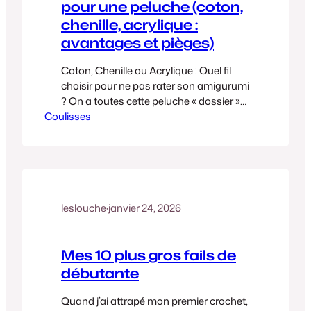
pour une peluche (coton,
chenille, acrylique :
avantages et pièges)
Coton, Chenille ou Acrylique : Quel fil
choisir pour ne pas rater son amigurumi
? On a toutes cette peluche « dossier »
Coulisses
cachée au fond d’un placard. Celle
qu’on a crochetée avec amour, mais qui,
après deux câlins et un passage en
machine, ressemble à un mouton qui a
survécu à une tempête. Choisir son fil,…
leslouche
·
janvier 24, 2026
Mes 10 plus gros fails de
débutante
Quand j’ai attrapé mon premier crochet,