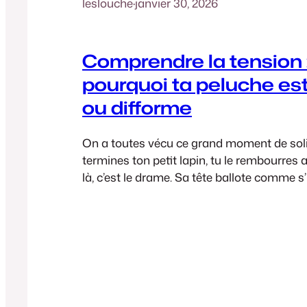
leslouche
·
janvier 30, 2026
Comprendre la tension 
pourquoi ta peluche es
ou difforme
On a toutes vécu ce grand moment de solit
termines ton petit lapin, tu le rembourres
là, c’est le drame. Sa tête ballote comme s’i
la fête, son corps est tout mou, et on voit 
blanche qui dépasse entre les mailles. Pou
suivi…