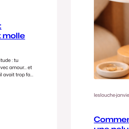
:
t molle
ude : tu
 avec amour… et
l avait trop fait
la ouate
rtant, tu as
leslouche
·
janvie
Comment 
une pelu