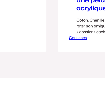
acryliqu
Coton, Chenille 
rater son amigu
« dossier » cach
Coulisses
crochetée avec 
passage en mac
survécu à une te