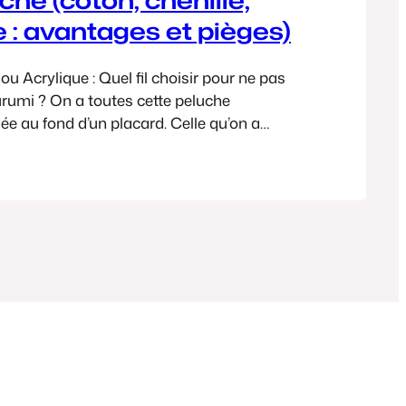
e : avantages et pièges)
ou Acrylique : Quel fil choisir pour ne pas
rumi ? On a toutes cette peluche
ée au fond d’un placard. Celle qu’on a
amour, mais qui, après deux câlins et un
hine, ressemble à un mouton qui a
mpête. Choisir son fil,…