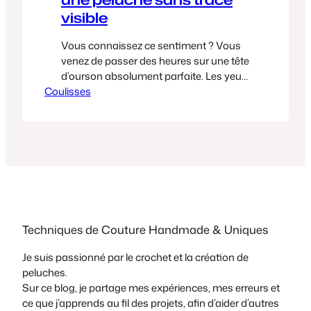
visible
Vous connaissez ce sentiment ? Vous
venez de passer des heures sur une tête
d’ourson absolument parfaite. Les yeux
Coulisses
sont droits, le museau est trop mimi… et
là, arrive la dernière étape : la fermeture.
Et là, c’est le drame. On tire sur le fil, et
au lieu d’une jolie rondeur, on se retrouve
avec…
Techniques de Couture Handmade & Uniques
Je suis passionné par le crochet et la création de
peluches.
Sur ce blog, je partage mes expériences, mes erreurs et
ce que j’apprends au fil des projets, afin d’aider d’autres