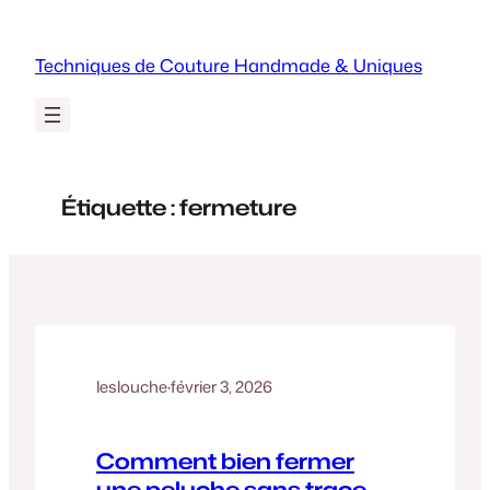
Aller
au
Techniques de Couture Handmade & Uniques
contenu
Étiquette :
fermeture
leslouche
·
février 3, 2026
Comment bien fermer
une peluche sans trace