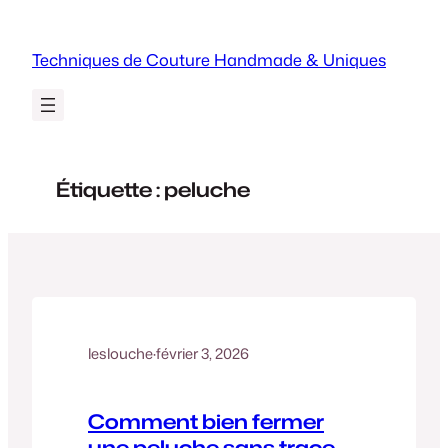
Aller
au
Techniques de Couture Handmade & Uniques
contenu
Étiquette :
peluche
leslouche
·
février 3, 2026
Comment bien fermer
une peluche sans trace