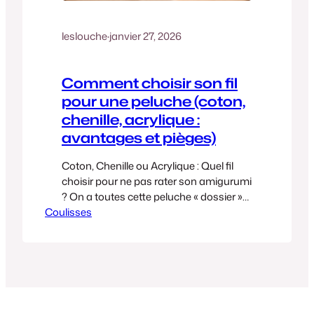
leslouche
·
janvier 27, 2026
Comment choisir son fil
pour une peluche (coton,
chenille, acrylique :
avantages et pièges)
Coton, Chenille ou Acrylique : Quel fil
choisir pour ne pas rater son amigurumi
? On a toutes cette peluche « dossier »
Coulisses
cachée au fond d’un placard. Celle
qu’on a crochetée avec amour, mais qui,
après deux câlins et un passage en
machine, ressemble à un mouton qui a
survécu à une tempête. Choisir son fil,…