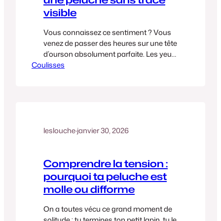
visible
Vous connaissez ce sentiment ? Vous
venez de passer des heures sur une tête
d’ourson absolument parfaite. Les yeux
Coulisses
sont droits, le museau est trop mimi… et
là, arrive la dernière étape : la fermeture.
Et là, c’est le drame. On tire sur le fil, et
au lieu d’une jolie rondeur, on se retrouve
avec…
leslouche
·
janvier 30, 2026
Comprendre la tension :
pourquoi ta peluche est
molle ou difforme
On a toutes vécu ce grand moment de
solitude : tu termines ton petit lapin, tu le