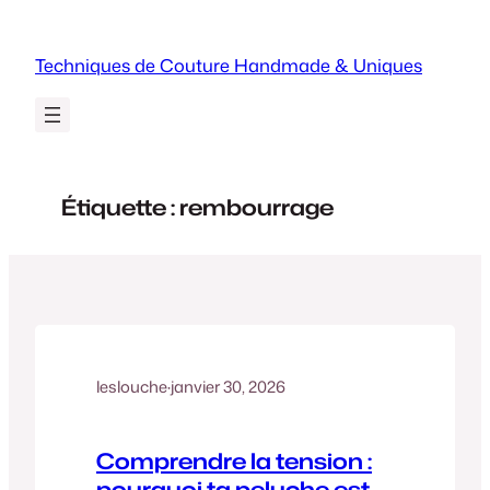
Aller
au
Techniques de Couture Handmade & Uniques
contenu
Étiquette :
rembourrage
leslouche
·
janvier 30, 2026
Comprendre la tension :
pourquoi ta peluche est