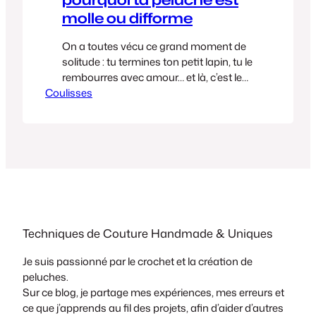
molle ou difforme
On a toutes vécu ce grand moment de
solitude : tu termines ton petit lapin, tu le
rembourres avec amour… et là, c’est le
Coulisses
drame. Sa tête ballote comme s’il avait
trop fait la fête, son corps est tout mou,
et on voit la ouate blanche qui dépasse
entre les mailles. Pourtant, tu as suivi…
Techniques de Couture Handmade & Uniques
Je suis passionné par le crochet et la création de
peluches.
Sur ce blog, je partage mes expériences, mes erreurs et
ce que j’apprends au fil des projets, afin d’aider d’autres