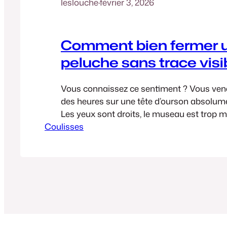
leslouche
·
février 3, 2026
Comment bien fermer 
peluche sans trace visi
Vous connaissez ce sentiment ? Vous ven
des heures sur une tête d’ourson absolume
Les yeux sont droits, le museau est trop mi
Coulisses
arrive la dernière étape : la fermeture. Et là
On tire sur le fil, et au lieu d’une jolie ronde
retrouve avec…