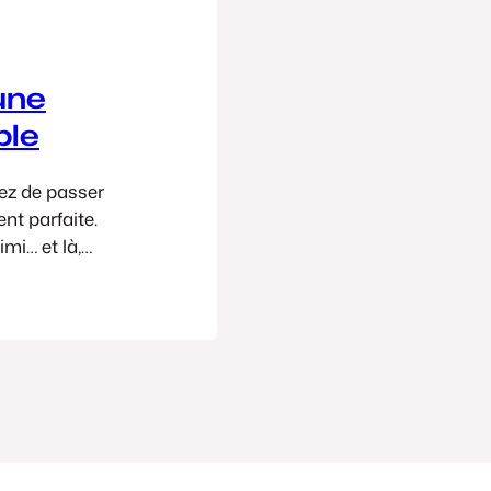
une
ble
ez de passer
nt parfaite.
mi… et là,
, c’est le drame.
ur, on se