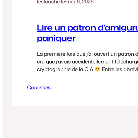
leslouche
·
février 6, 2026
Lire un patron d’amigu
paniquer
La première fois que j’ai ouvert un patron d
cru que j’avais accidentellement téléchar
cryptographie de la CIA
Entre les abrév
mystérieuses, les parenthèses dans tous le
chiffres qui popent de nulle part… j’ai refe
Coulisses
mon crochet, et je suis allée me faire un…