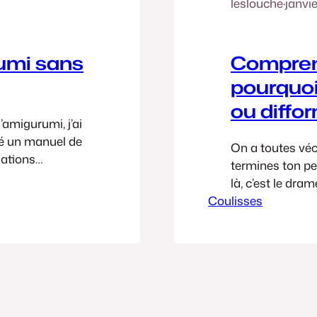
leslouche
·
janvi
rumi sans
Comprend
pourquoi
ou diffo
’amigurumi, j’ai
gé un manuel de
On a toutes véc
iations
termines ton pe
s sens et les
là, c’est le dram
rmé le PDF, posé
Coulisses
la fête, son cor
blanche qui dép
suivi…