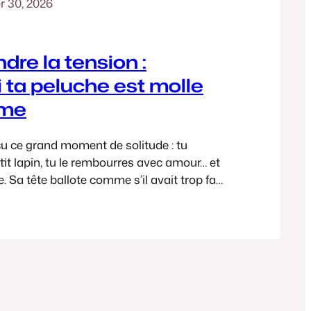
er 30, 2026
re la tension :
 ta peluche est molle
rme
u ce grand moment de solitude : tu
tit lapin, tu le rembourres avec amour… et
e. Sa tête ballote comme s’il avait trop fait
ps est tout mou, et on voit la ouate
asse entre les mailles. Pourtant, tu as