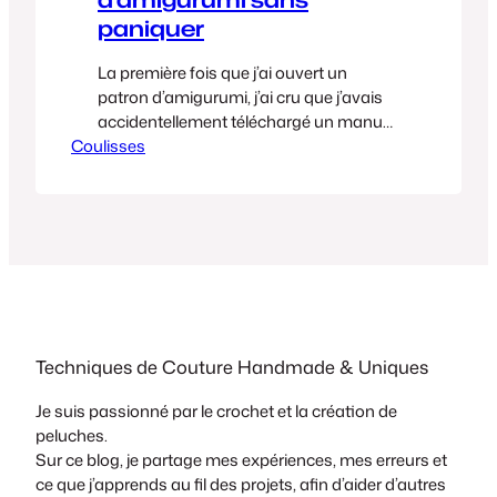
paniquer
La première fois que j’ai ouvert un
patron d’amigurumi, j’ai cru que j’avais
accidentellement téléchargé un manuel
Coulisses
de cryptographie de la CIA
Entre les
abréviations mystérieuses, les
parenthèses dans tous les sens et les
chiffres qui popent de nulle part… j’ai
refermé le PDF, posé mon crochet, et je
suis allée me faire un…
Techniques de Couture Handmade & Uniques
Je suis passionné par le crochet et la création de
peluches.
Sur ce blog, je partage mes expériences, mes erreurs et
ce que j’apprends au fil des projets, afin d’aider d’autres