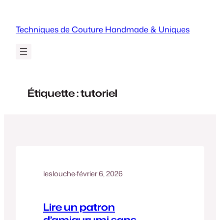
Aller
au
Techniques de Couture Handmade & Uniques
contenu
Étiquette :
tutoriel
leslouche
·
février 6, 2026
Lire un patron
d’amigurumi sans